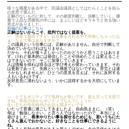
様々な職業がある中で、区議会議員としてはたらくことを自ら
の意思で選んだ。
正解のないものに対して、その都度判断し、決断していく。優
雅で上品な雰囲気の中には、まぶしいほどキラキラと光る強い
意志がありました。
前編の記事はこちら
正解はないからこそ、批判ではなく提案を。
— 現在３期目ですが、お仕事をされる中で失敗しちゃったな
ぁ、なんて事はありますか？
この議員という仕事には、正解がありません。自分で判断して
決めていかなければなりません。
だから、それが後々正しかったのかどうかと思うことはありま
す。けれど基本的には発信したことや決めたことは変えること
はできないので、そこに加筆していきます。
人は情報を得れば得るほど学び考えが変わっていきます。それ
は更新であって、失敗という感覚ではないですね。苦労とは違
うかもしれませんが、ひとつの意見を言えば、それに反対する
人もいるわけです。
反対意見に潰れないよう、いかに説得するかを大切にしていま
す。
— とてもポジティブで気持ちが良いです、捉え方って大切で
すね。学生の頃からポジティブなんでしょうか。
生い立ちや学生時代のお話も聞きたいです。
いたって普通に過ごしてきましたよ、自由気ままに。（笑）
母は「勉強しなさい」と言う人ではなかったので、本当によく
遊びました。
将来やりたい事を探せるためにも、若いうちにた
くさん遊んでおかないと。好きなことを仕事にできるように
ね。