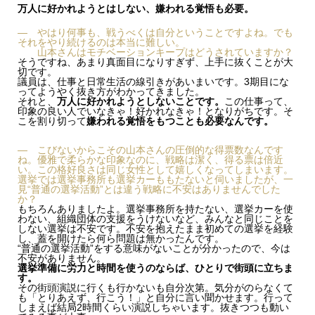
万人に好かれようとはしない、嫌われる覚悟も必要。
— やはり何事も、戦うべくは自分ということですよね。でも
それをやり続けるのは本当に難しい。
山本さんはモチベーションキープはどうされていますか？
そうですね、あまり真面目になりすぎず、上手に抜くことが大
切です。
議員は、仕事と日常生活の線引きがあいまいです。3期目にな
ってようやく抜き方がわかってきました。
それと、
万人に好かれようとしないことです。
この仕事って、
印象の良い人でいなきゃ！好かれなきゃ！となりがちです。そ
こを割り切って
嫌われる覚悟をもつことも必要なんです。
— こびないからこその山本さんの圧倒的な得票数なんです
ね。優雅で柔らかな印象なのに、戦略は潔く、得る票は倍近
い。この格好良さは同じ女性として嬉しくなってしまいます。
選挙では選挙事務所も選挙カーももたないと伺いましたが、一
見“普通の選挙活動”とは違う戦略に不安はありませんでした
か？
もちろんありましたよ。選挙事務所を持たない、選挙カーを使
わない、組織団体の支援をうけないなど、みんなと同じことを
しない選挙は不安です。不安を抱えたまま初めての選挙を経験
し、蓋を開けたら何ら問題は無かったんです。
“普通の選挙活動”をする意味がないことが分かったので、今は
不安がありません。
選挙準備に労力と時間を使うのならば、ひとりで街頭に立ちま
す。
その街頭演説に行くも行かないも自分次第。気分がのらなくて
も「とりあえず、行こう！」と自分に言い聞かせます。行って
しまえば結局2時間くらい演説しちゃいます。抜きつつも動い