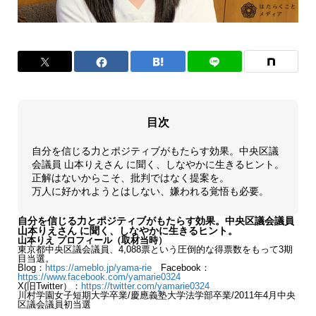
目次
自分を信じる力とポジティブがもたらす効果。中央区議
会議員 山本りえさん に聞く、しなやかに生きるヒント。
正解はないからこそ、批判ではなく提案を。
万人に好かれようとはしない、嫌われる覚悟も必要。
自分を信じる力とポジティブがもたらす効果。中央区議会議員
山本りえさん に聞く、しなやかに生きるヒント。
山本りえ プロフィール（取材当時）
東京都中央区議会議員、4,088票という圧倒的な得票数をもって3期
目当選。
Blog：
https://ameblo.jp/yama-rie
Facebook：
https://www.facebook.com/yamarie0324
X(旧Twitter）：
https://twitter.com/yamarie0324
川村学園女子短期大学卒業/慶應義塾大学法学部卒業/2011年4月中央
区議会議員初当選