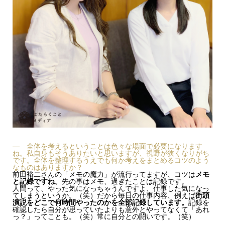
— 全体を考えるということは色々な場面で必要になります
ね。私自身もそうありたいと思いますが、視野が狭くなりがち
です。全体を整理するうえでも何か考えをまとめるコツのよう
なものはありますか？
前田裕二さんの「メモの魔力」が流行ってますが、コツは
メモ
と記録ですね。
先の事はメモ、過ぎたことは記録です。
人間って、やった気になっちゃうんですよ、仕事した気になっ
てしまうというか。（笑）だから毎日の仕事内容、例えば
街頭
演説をどこで何時間やったのかを全部記録しています。
記録を
確認したら自分が思っていたよりも意外とやってなくて「あれ
っ？」ってことも。（笑）常に自分との闘いです。（笑）