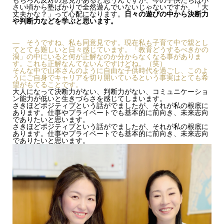
もちろん反対の意見があると思うんですが、今の子供たちは小
さい頃から塾ばかりで全然遊んでいないじゃないですか、「大
丈夫かな？」って心配になります。
日々の遊びの中から決断力
や判断力などを学ぶと思います。
— そうですね、私も同意見です。現在私も子育て中で親とし
てとても難しいと日々感じています。「教育どうするべきかの
渦」の中にいると何が正解なのか分からなくなる事がありま
す。これも正解なんてないんですけどね。（笑）
そんな中で山本さんのように自由な子供時代を過ごし、このよ
うにご自身でキャリアを切り開いているという事実はとても希
望がもてることです。
大人になって決断力がない、判断力がない、コミュニケーショ
ン能力が低いと生きづらさを感じてしまいます。
さきほどポジティブという話がでましたが、それが私の根底に
あります。仕事やプライベートでも基本的に前向き、未来志向
でありたいと思います。
さきほどポジティブという話がでましたが、それが私の根底に
あります。仕事やプライベートでも基本的に前向き、未来志向
でありたいと思います。