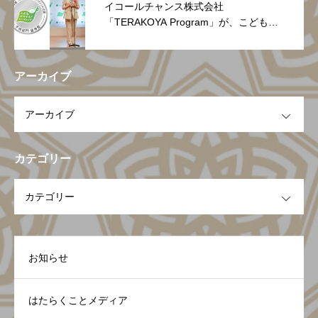
イコールチャンス株式会社
「TERAKOYA Program」が、こどもス
マイルムーブメント大賞 子供部門 優秀
賞を受賞～社会と学校をつなぎ、次世代
により良い未来を残す教育モデルが高く
アーカイブ
評価～
OPEN
カテゴリー
OPEN
お知らせ
はたらくことメディア