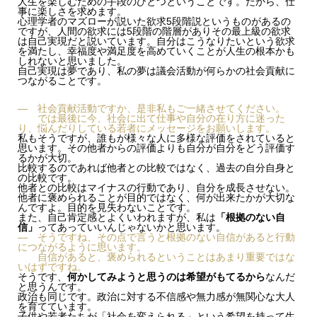
人生を楽しむための手段のひとつということです。だから、仕
事に楽しさを求めます。
心理学者のマズローが説いた欲求5段階説というものがあるの
ですが、人間の欲求には5段階の階層がありその最上級の欲求
は自己実現だと説いています。自分はこうなりたいという欲求
を満たし、幸福度や満足度を高めていくことが人生の根本かも
しれないと思いました。
自己実現は夢であり、私の夢は議会活動が何らかの社会貢献に
つながることです。
— 社会貢献活動ですか、是非私もご一緒させてください。
では最後に今、社会に出て仕事や自分の在り方に迷った
り、悩んだりしている若者にメッセージをお願いします。
私もそうですが、誰もが様々な人に多様な評価をされていると
思います。その他者からの評価よりも自分が自分をどう評価す
るかが大切。
比較するのであれば他者との比較ではなく、過去の自分自身と
の比較です。
他者との比較はマイナスの行動であり、自分を成長させない。
他者に褒められることが目的ではなく、何が出来たかが大切な
んですよ。目的を見失わないことです。
また、自己肯定感とよくいわれますが、私は
「根拠のない自
信」
ってあっていいんじゃないかと思います。
— そうですね、その点で言うと根拠のない自信があると行動
につながるように思います。
自分を信じる力とポジティブがもたらす効果。中央区
自信があると、褒められるということはあまり重要ではな
議会議員 山本りえさん に聞く、しなやかに生きるヒ
いはずですね。
ント。
そうです、
何かしてみようと思うのは希望がもてるから
なんだ
と思うんです。
正解はないからこそ、批判ではなく提案を。
政治も同じです。政治に対する不信感や無力感が無関心な大人
万人に好かれようとはしない、嫌われる覚悟も必要。
を育てています。
子供や若者たちが「社会を変えられる」という希望を持って生