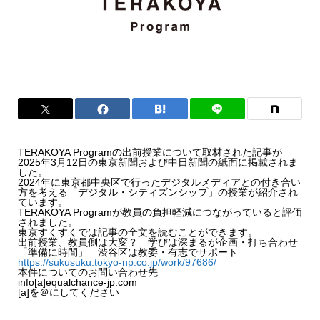
TERAKOYA Programの出前授業について取材された記事が
2025年3月12日の東京新聞および中日新聞の紙面に掲載されま
した。
2024年に東京都中央区で行ったデジタルメディアとの付き合い
方を考える「デジタル・シティズンシップ」の授業が紹介され
ています。
TERAKOYA Programが教員の負担軽減につながっていると評価
されました。
東京すくすくでは記事の全文を読むことができます。
出前授業、教員側は大変？ 学びは深まるが企画・打ち合わせ
「準備に時間」 渋谷区は教委・有志でサポート
https://sukusuku.tokyo-np.co.jp/work/97686/
本件についてのお問い合わせ先
info[a]equalchance-jp.com
[a]を＠にしてください