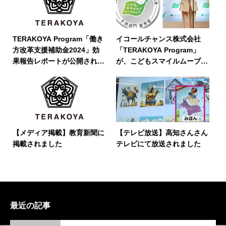
TERAKOYA Program「働き
イコールチャンス株式会社
方改革支援補助金2024」効
「TERAKOYA Program」
果報告レポートが公開されま
が、こどもスマイルムーブメ
した
ント大賞 子供部門 優秀賞を
受賞～社会と学校をつなぎ、
次世代により良い未来を残す
教育モデルが高く評価～
【メディア掲載】教育新聞に
【テレビ放送】高知さんさん
掲載されました
テレビにて放送されました
最近の記事